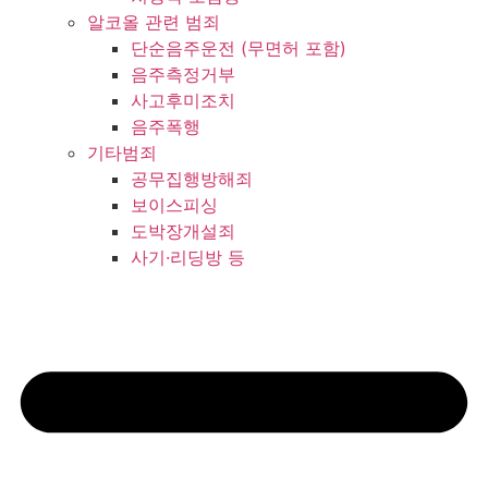
알코올 관련 범죄
단순음주운전 (무면허 포함)
음주측정거부
사고후미조치
음주폭행
기타범죄
공무집행방해죄
보이스피싱
도박장개설죄
사기·리딩방 등