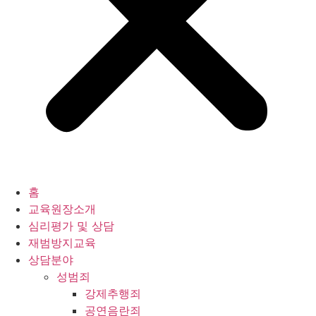
홈
교육원장소개
심리평가 및 상담
재범방지교육
상담분야
성범죄
강제추행죄
공연음란죄