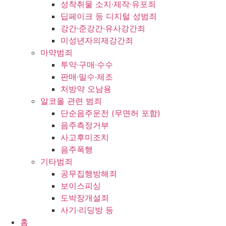
성착취물 소지·제작·유포죄
딥페이크 등 디지털 성범죄
강간·준강간·유사강간죄
미성년자의제강간죄
마약범죄
투약·구매·수수
판매·밀수·제조
처방약 오남용
알코올 관련 범죄
단순음주운전 (무면허 포함)
음주측정거부
사고후미조치
음주폭행
기타범죄
공무집행방해죄
보이스피싱
도박장개설죄
사기·리딩방 등
홈