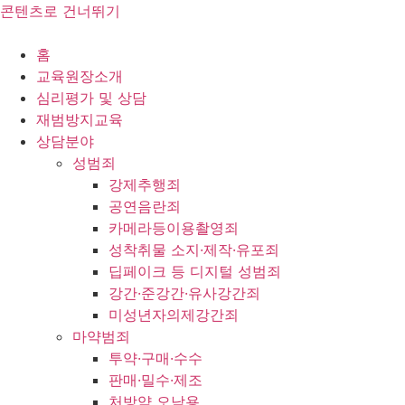
콘텐츠로 건너뛰기
홈
교육원장소개
심리평가 및 상담
재범방지교육
상담분야
성범죄
강제추행죄
공연음란죄
카메라등이용촬영죄
성착취물 소지·제작·유포죄
딥페이크 등 디지털 성범죄
강간·준강간·유사강간죄
미성년자의제강간죄
마약범죄
투약·구매·수수
판매·밀수·제조
처방약 오남용