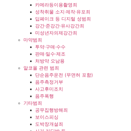
카메라등이용촬영죄
성착취물 소지·제작·유포죄
딥페이크 등 디지털 성범죄
강간·준강간·유사강간죄
미성년자의제강간죄
마약범죄
투약·구매·수수
판매·밀수·제조
처방약 오남용
알코올 관련 범죄
단순음주운전 (무면허 포함)
음주측정거부
사고후미조치
음주폭행
기타범죄
공무집행방해죄
보이스피싱
도박장개설죄