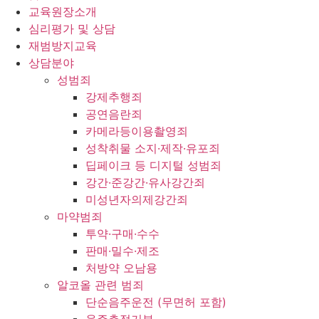
교육원장소개
심리평가 및 상담
재범방지교육
상담분야
성범죄
강제추행죄
공연음란죄
카메라등이용촬영죄
성착취물 소지·제작·유포죄
딥페이크 등 디지털 성범죄
강간·준강간·유사강간죄
미성년자의제강간죄
마약범죄
투약·구매·수수
판매·밀수·제조
처방약 오남용
알코올 관련 범죄
단순음주운전 (무면허 포함)
음주측정거부